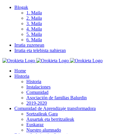
Skip
Blogak
to
1. Maila
content
2. Maila
3. Maila
4. Maila
5. Maila
6. Maila
Irratia zuzenean
Irratia eta telebista nahieran
Home
Historia
Historia
Instalaciones
Comunidad
Asociación de familias Balurdin
2019-2020
Comunidad de Aprendizaje transformadora
Sortzaileak Gara
Ausartak eta berritzaileak
Euskaraz
Nuestro alumnado