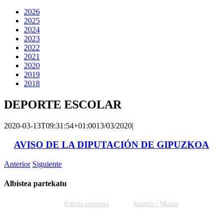
2026
2025
2024
2023
2022
2021
2020
2019
2018
DEPORTE ESCOLAR
2020-03-13T09:31:54+01:00
13/03/2020
|
AVISO DE LA DIPUTACIÓN DE GIPUZKOA
Anterior
Siguiente
Albistea partekatu
Facebook
Twitter
WhatsApp
Email
Eskola egutegia
Jangela / Menua