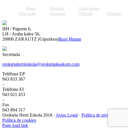
Home
Orokieta
Cómo somos
Educación
Servicios
Noticias
Contacto
HH / Pagoeta 6,
LH / Araba kalea 56,
20800 ZARAUTZ (Gipuzkoa)
Ikusi Mapan
Secretaría
orokietaherrieskola@orokietaikaskom.com
Teléfono EP
943 833 367
–
Teléfono EI
943 021 453
–
Fax
943 894 317
Orokieta Herri Eskola 2018 ·
Aviso Legal
·
Política de privacidad
·
Política de cookies
Page load link