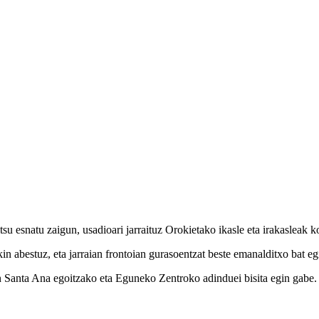
 esnatu zaigun, usadioari jarraituz Orokietako ikasle eta irakasleak kop
n abestuz, eta jarraian frontoian gurasoentzat beste emanalditxo bat e
 Santa Ana egoitzako eta Eguneko Zentroko adinduei bisita egin gabe. G