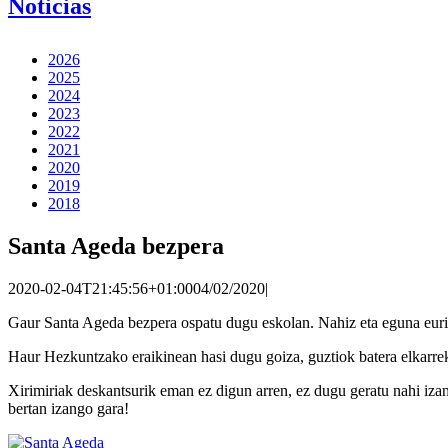
Noticias
2026
2025
2024
2023
2022
2021
2020
2019
2018
Santa Ageda bezpera
2020-02-04T21:45:56+01:00
04/02/2020
|
Gaur Santa Ageda bezpera ospatu dugu eskolan. Nahiz eta eguna euritsu
Haur Hezkuntzako eraikinean hasi dugu goiza, guztiok batera elkarreki
Xirimiriak deskantsurik eman ez digun arren, ez dugu geratu nahi izan
bertan izango gara!