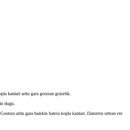
la kantari aritu gara goizean goizetik.
gin dugu.
ustora aritu gara haiekin batera kopla kantari. Datorren urtean ere