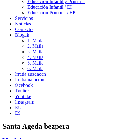
Educación Infantil y Primaria
Educación Infantil / EI
Educación Primaria / EP
Servicios
Noticias
Contacto
Blogak
1. Maila
2. Maila
3. Maila
4. Maila
5. Maila
6. Maila
Irratia zuzenean
Irratia nahieran
facebook
Twitter
Youtube
Instagram
EU
ES
Santa Ageda bezpera