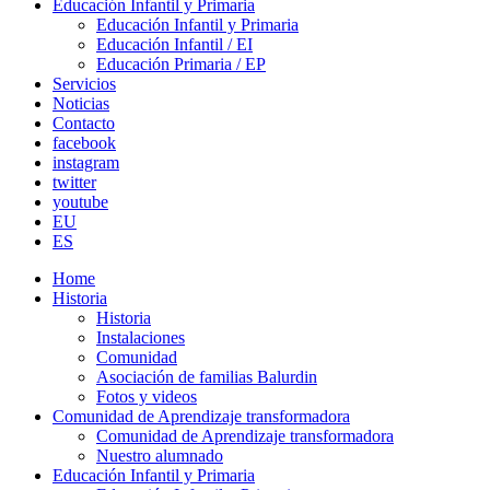
Educación Infantil y Primaria
Educación Infantil y Primaria
Educación Infantil / EI
Educación Primaria / EP
Servicios
Noticias
Contacto
facebook
instagram
twitter
youtube
EU
ES
Home
Historia
Historia
Instalaciones
Comunidad
Asociación de familias Balurdin
Fotos y videos
Comunidad de Aprendizaje transformadora
Comunidad de Aprendizaje transformadora
Nuestro alumnado
Educación Infantil y Primaria