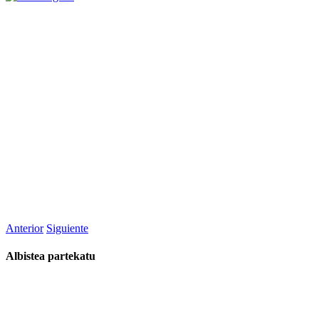
Anterior
Siguiente
Albistea partekatu
Facebook
Twitter
WhatsApp
Email