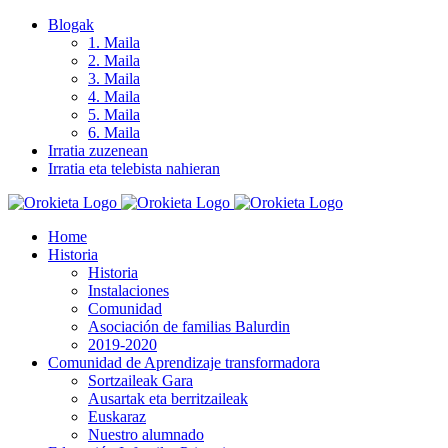
Skip
Blogak
to
1. Maila
content
2. Maila
3. Maila
4. Maila
5. Maila
6. Maila
Irratia zuzenean
Irratia eta telebista nahieran
Home
Historia
Historia
Instalaciones
Comunidad
Asociación de familias Balurdin
2019-2020
Comunidad de Aprendizaje transformadora
Sortzaileak Gara
Ausartak eta berritzaileak
Euskaraz
Nuestro alumnado