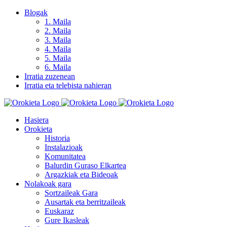
Skip
Blogak
to
1. Maila
content
2. Maila
3. Maila
4. Maila
5. Maila
6. Maila
Irratia zuzenean
Irratia eta telebista nahieran
Hasiera
Orokieta
Historia
Instalazioak
Komunitatea
Balurdin Guraso Elkartea
Argazkiak eta Bideoak
Nolakoak gara
Sortzaileak Gara
Ausartak eta berritzaileak
Euskaraz
Gure Ikasleak