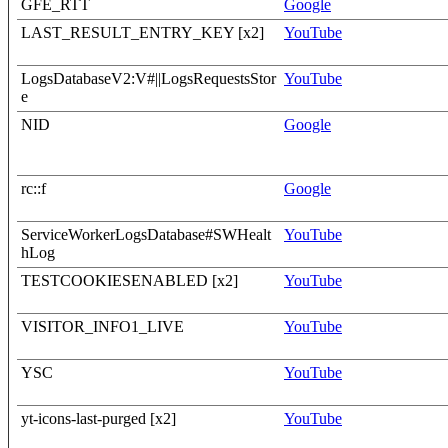
GFE_RTT
Google
LAST_RESULT_ENTRY_KEY [x2]
YouTube
LogsDatabaseV2:V#||LogsRequestsStor
YouTube
e
NID
Google
rc::f
Google
ServiceWorkerLogsDatabase#SWHealt
YouTube
hLog
TESTCOOKIESENABLED [x2]
YouTube
VISITOR_INFO1_LIVE
YouTube
YSC
YouTube
yt-icons-last-purged [x2]
YouTube