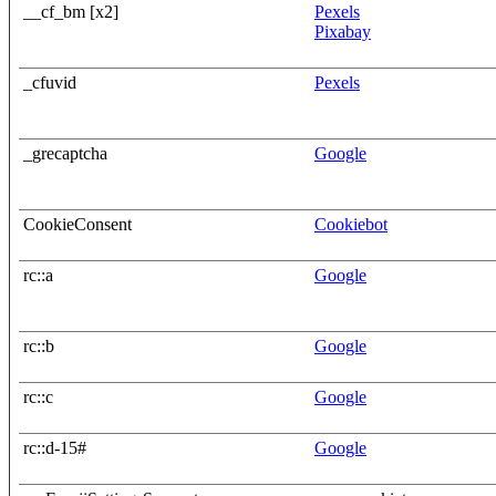
__cf_bm [x2]
Pexels
Pixabay
_cfuvid
Pexels
_grecaptcha
Google
CookieConsent
Cookiebot
rc::a
Google
rc::b
Google
rc::c
Google
rc::d-15#
Google