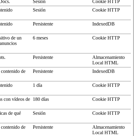
Docs.
Sesión
Cookie HTTP
ntenido
Sesión
Cookie HTTP
ntenido
Persistente
IndexedDB
sitivo de un
6 meses
Cookie HTTP
 anuncios
ts.
Persistente
Almacenamiento
Local HTML
 contenido de
Persistente
IndexedDB
ntenido
1 día
Cookie HTTP
as con vídeos de
180 días
Cookie HTTP
ticas de qué
Sesión
Cookie HTTP
 contenido de
Persistente
Almacenamiento
Local HTML