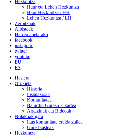
Hezkuntza
Haur eta Lehen Hezkuntza
Haur Hezkuntza / HH
Lehen Hezkuntza / LH
Zerbitzuak
Albisteak
Harremanetarako
facebook
instagram
twitter
youtube
EU
ES
Hasiera
Orokieta
Historia
Instalazioak
Komunitatea
Balurdin Guraso Elkartea
Argazkiak eta Bideoak
Nolakoak gara
Ikas komunitate eraldatzailea
Gure Ikasleak
Hezkuntza