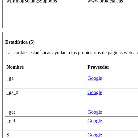
wpEmojiSettingsSupports
www.orokieta.eus
Estadística (5)
Las cookies estadísticas ayudan a los propietarios de páginas web 
Nombre
Proveedor
_ga
Google
_ga_#
Google
_gat
Google
_gid
Google
S
Google