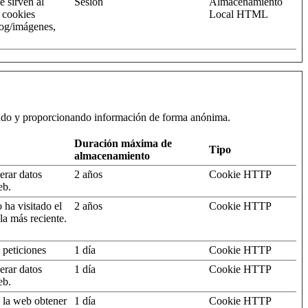
e sirven al
Sesión
Almacenamiento
s cookies
Local HTML
log/imágenes,
iendo y proporcionando información de forma anónima.
Duración máxima de
Tipo
almacenamiento
erar datos
2 años
Cookie HTTP
eb.
 ha visitado el
2 años
Cookie HTTP
la más reciente.
 peticiones
1 día
Cookie HTTP
erar datos
1 día
Cookie HTTP
eb.
a la web obtener
1 día
Cookie HTTP