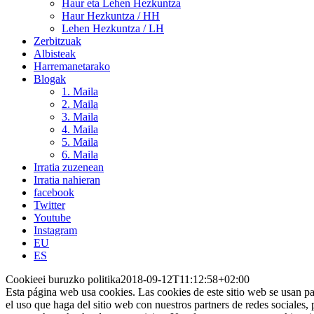
Haur eta Lehen Hezkuntza
Haur Hezkuntza / HH
Lehen Hezkuntza / LH
Zerbitzuak
Albisteak
Harremanetarako
Blogak
1. Maila
2. Maila
3. Maila
4. Maila
5. Maila
6. Maila
Irratia zuzenean
Irratia nahieran
facebook
Twitter
Youtube
Instagram
EU
ES
Cookieei buruzko politika
2018-09-12T11:12:58+02:00
Esta página web usa cookies. Las cookies de este sitio web se usan pa
el uso que haga del sitio web con nuestros partners de redes sociales