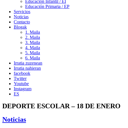
Educación Infantil / EI
Educación Primaria / EP
Servicios
Noticias
Contacto
Blogak
1. Maila
2. Maila
3. Maila
4. Maila
5. Maila
6. Maila
Irratia zuzenean
Irratia nahieran
facebook
Twitter
Youtube
Instagram
ES
DEPORTE ESCOLAR – 18 DE ENERO
Noticias