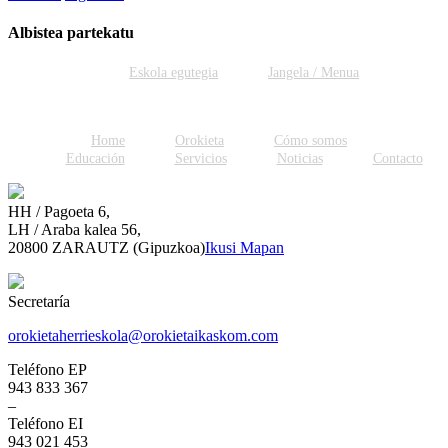
Albistea partekatu
Facebook
Twitter
WhatsApp
Email
Eskola egutegia
Jangela / Menua
Home
Orokieta
Cómo somos
Educación
Servicios
Noticias
Contacto
HH / Pagoeta 6,
LH / Araba kalea 56,
20800 ZARAUTZ (Gipuzkoa)
Ikusi Mapan
Secretaría
orokietaherrieskola@orokietaikaskom.com
Teléfono EP
943 833 367
–
Teléfono EI
943 021 453