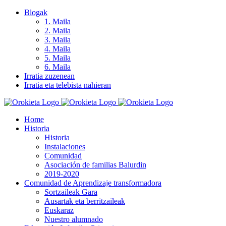
Skip
Blogak
to
1. Maila
content
2. Maila
3. Maila
4. Maila
5. Maila
6. Maila
Irratia zuzenean
Irratia eta telebista nahieran
Home
Historia
Historia
Instalaciones
Comunidad
Asociación de familias Balurdin
2019-2020
Comunidad de Aprendizaje transformadora
Sortzaileak Gara
Ausartak eta berritzaileak
Euskaraz
Nuestro alumnado