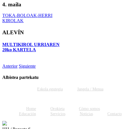
4. maila
TOKA-BOLOAK-HERRI
KIROLAK
ALEVÍN
MULTIKIROL URRIAREN
20ko KARTELA
Anterior
Siguiente
Albistea partekatu
Facebook
Twitter
WhatsApp
Email
Eskola egutegia
Jangela / Menua
Home
Orokieta
Cómo somos
Educación
Servicios
Noticias
Contacto