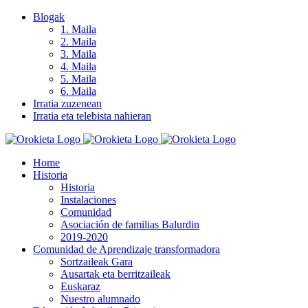
Skip
Blogak
to
1. Maila
content
2. Maila
3. Maila
4. Maila
5. Maila
6. Maila
Irratia zuzenean
Irratia eta telebista nahieran
Home
Historia
Historia
Instalaciones
Comunidad
Asociación de familias Balurdin
2019-2020
Comunidad de Aprendizaje transformadora
Sortzaileak Gara
Ausartak eta berritzaileak
Euskaraz
Nuestro alumnado