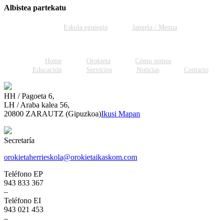
Albistea partekatu
Facebook
Twitter
WhatsApp
Email
Eskola egutegia
Jangela / Menua
Home
Orokieta
Cómo somos
Educación
Servicios
Noticias
Contacto
HH / Pagoeta 6,
LH / Araba kalea 56,
20800 ZARAUTZ (Gipuzkoa)
Ikusi Mapan
Secretaría
orokietaherrieskola@orokietaikaskom.com
Teléfono EP
943 833 367
–
Teléfono EI
943 021 453
–