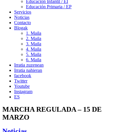
Educación Infantil / EI
Educación Primaria / EP
Servicios
Noticias
Contacto
Blogak
1. Maila
2. Maila
3. Maila
4. Maila
5. Maila
6. Maila
Irratia zuzenean
Irratia nahieran
facebook
Twitter
Youtube
Instagram
ES
MARCHA REGULADA – 15 DE
MARZO
Noticias