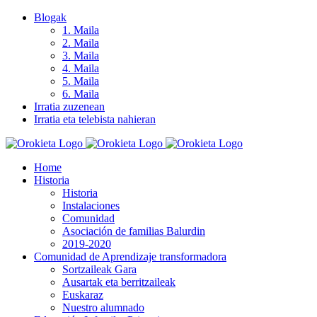
Skip
Blogak
to
1. Maila
content
2. Maila
3. Maila
4. Maila
5. Maila
6. Maila
Irratia zuzenean
Irratia eta telebista nahieran
Home
Historia
Historia
Instalaciones
Comunidad
Asociación de familias Balurdin
2019-2020
Comunidad de Aprendizaje transformadora
Sortzaileak Gara
Ausartak eta berritzaileak
Euskaraz
Nuestro alumnado