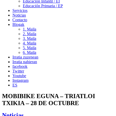
Educación Infantil / EI
Educación Primaria / EP
Servicios
Noticias
Contacto
Blogak
1. Maila
2. Maila
3. Maila
4. Maila
5. Maila
6. Maila
Irratia zuzenean
Irratia nahieran
facebook
Twitter
Youtube
Instagram
ES
MOBIBIKE EGUNA – TRIATLOI
TXIKIA – 28 DE OCTUBRE
Noticias