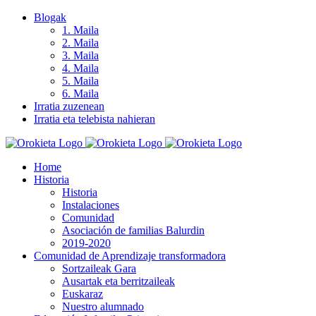
Skip
Blogak
to
1. Maila
content
2. Maila
3. Maila
4. Maila
5. Maila
6. Maila
Irratia zuzenean
Irratia eta telebista nahieran
Home
Historia
Historia
Instalaciones
Comunidad
Asociación de familias Balurdin
2019-2020
Comunidad de Aprendizaje transformadora
Sortzaileak Gara
Ausartak eta berritzaileak
Euskaraz
Nuestro alumnado