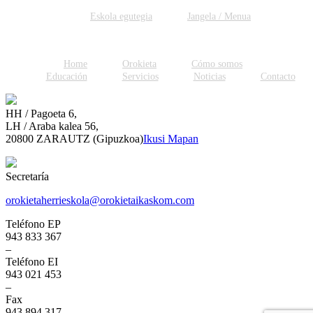
Facebook
Twitter
WhatsApp
Email
Eskola egutegia
Jangela / Menua
Home
Orokieta
Cómo somos
Educación
Servicios
Noticias
Contacto
HH / Pagoeta 6,
LH / Araba kalea 56,
20800 ZARAUTZ (Gipuzkoa)
Ikusi Mapan
Secretaría
orokietaherrieskola@orokietaikaskom.com
Teléfono EP
943 833 367
–
Teléfono EI
943 021 453
–
Fax
943 894 317