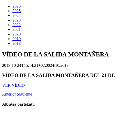
2026
2025
2024
2023
2022
2021
2020
2019
2018
VÍDEO DE LA SALIDA MONTAÑERA
2018-10-24T15:14:21+02:00
24/10/2018
|
VÍDEO DE LA SALIDA MONTAÑERA DEL 21 D
VER VÍDEO
Anterior
Siguiente
Albistea partekatu
Facebook
Twitter
WhatsApp
Email