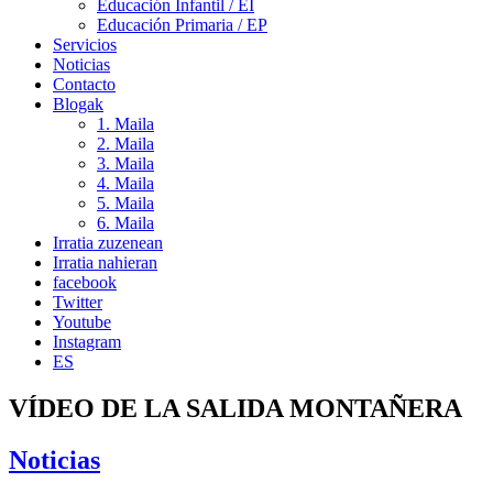
Educación Infantil / EI
Educación Primaria / EP
Servicios
Noticias
Contacto
Blogak
1. Maila
2. Maila
3. Maila
4. Maila
5. Maila
6. Maila
Irratia zuzenean
Irratia nahieran
facebook
Twitter
Youtube
Instagram
ES
VÍDEO DE LA SALIDA MONTAÑERA
Noticias