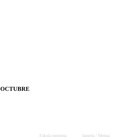
E OCTUBRE
Eskola egutegia
Jangela / Menua