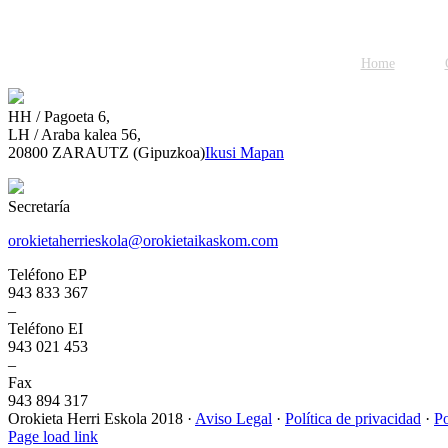
Home
HH / Pagoeta 6,
LH / Araba kalea 56,
20800 ZARAUTZ (Gipuzkoa)
Ikusi Mapan
Secretaría
orokietaherrieskola@orokietaikaskom.com
Teléfono EP
943 833 367
–
Teléfono EI
943 021 453
–
Fax
943 894 317
Orokieta Herri Eskola 2018 ·
Aviso Legal
·
Política de privacidad
·
Po
Page load link