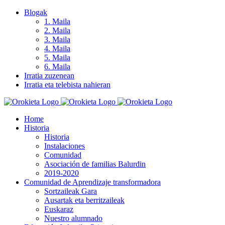
Skip
Blogak
to
1. Maila
content
2. Maila
3. Maila
4. Maila
5. Maila
6. Maila
Irratia zuzenean
Irratia eta telebista nahieran
Home
Historia
Historia
Instalaciones
Comunidad
Asociación de familias Balurdin
2019-2020
Comunidad de Aprendizaje transformadora
Sortzaileak Gara
Ausartak eta berritzaileak
Euskaraz
Nuestro alumnado