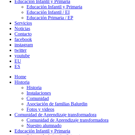
Educación Infantil y Primaria
Educación Infantil y Primaria
Educación Infantil / EI
Educación Primaria / EP
Servicios
Noticias
Contacto
facebook
instagram
twitter
youtube
EU
ES
Home
Historia
Historia
Instalaciones
Comunidad
Asociación de familias Balurdin
Fotos y videos
Comunidad de Aprendizaje transformadora
Comunidad de Aprendizaje transformadora
Nuestro alumnado
Educación Infantil y Primaria