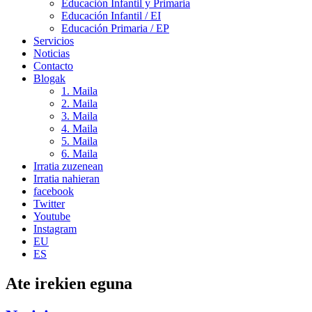
Educación Infantil y Primaria
Educación Infantil / EI
Educación Primaria / EP
Servicios
Noticias
Contacto
Blogak
1. Maila
2. Maila
3. Maila
4. Maila
5. Maila
6. Maila
Irratia zuzenean
Irratia nahieran
facebook
Twitter
Youtube
Instagram
EU
ES
Ate irekien eguna