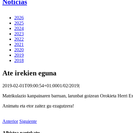
Noticias
2026
2025
2024
2023
2022
2021
2020
2019
2018
Ate irekien eguna
2019-02-01T09:00:54+01:00
01/02/2019
|
Matrikulazio kanpainaren barruan, larunbat goizean Orokieta Herri E
Animatu eta etor zaitez gu ezagutzera!
Anterior
Siguiente
Albistea partekatu