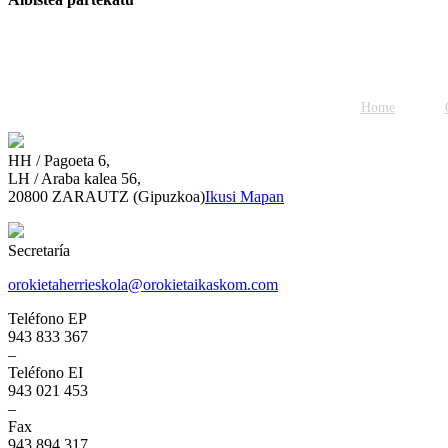
Facebook
Twitter
WhatsApp
Email
Home
HH / Pagoeta 6,
LH / Araba kalea 56,
20800 ZARAUTZ (Gipuzkoa)
Ikusi Mapan
Secretaría
orokietaherrieskola@orokietaikaskom.com
Teléfono EP
943 833 367
–
Teléfono EI
943 021 453
–
Fax
943 894 317