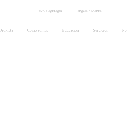
Eskola egutegia
Jangela / Menua
Orokieta
Cómo somos
Educación
Servicios
Not