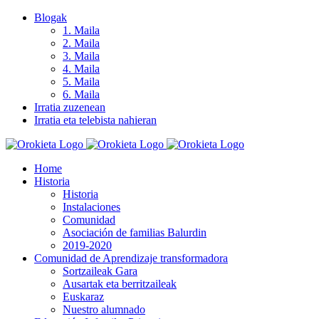
Skip
Blogak
to
1. Maila
content
2. Maila
3. Maila
4. Maila
5. Maila
6. Maila
Irratia zuzenean
Irratia eta telebista nahieran
Home
Historia
Historia
Instalaciones
Comunidad
Asociación de familias Balurdin
2019-2020
Comunidad de Aprendizaje transformadora
Sortzaileak Gara
Ausartak eta berritzaileak
Euskaraz
Nuestro alumnado