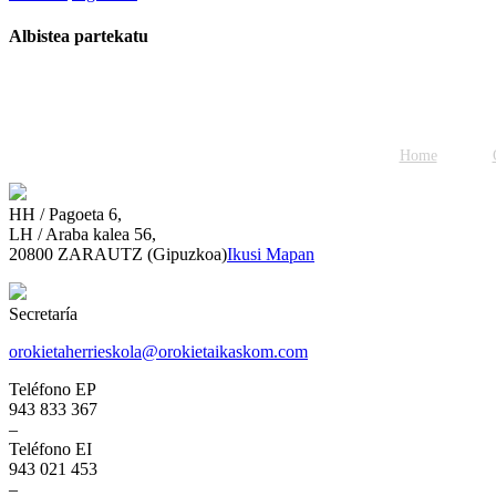
Albistea partekatu
Facebook
Twitter
WhatsApp
Email
Home
HH / Pagoeta 6,
LH / Araba kalea 56,
20800 ZARAUTZ (Gipuzkoa)
Ikusi Mapan
Secretaría
orokietaherrieskola@orokietaikaskom.com
Teléfono EP
943 833 367
–
Teléfono EI
943 021 453
–