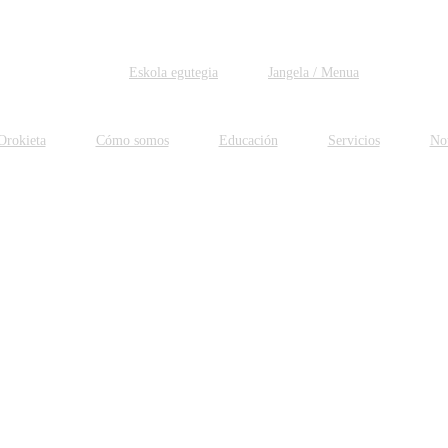
Eskola egutegia
Jangela / Menua
Orokieta
Cómo somos
Educación
Servicios
Not