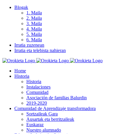
Skip
Blogak
to
1. Maila
content
2. Maila
3. Maila
4. Maila
5. Maila
6. Maila
Irratia zuzenean
Irratia eta telebista nahieran
Home
Historia
Historia
Instalaciones
Comunidad
Asociación de familias Balurdin
2019-2020
Comunidad de Aprendizaje transformadora
Sortzaileak Gara
Ausartak eta berritzaileak
Euskaraz
Nuestro alumnado