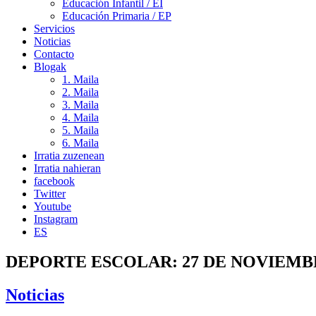
Educación Infantil / EI
Educación Primaria / EP
Servicios
Noticias
Contacto
Blogak
1. Maila
2. Maila
3. Maila
4. Maila
5. Maila
6. Maila
Irratia zuzenean
Irratia nahieran
facebook
Twitter
Youtube
Instagram
ES
DEPORTE ESCOLAR: 27 DE NOVIEMB
Noticias