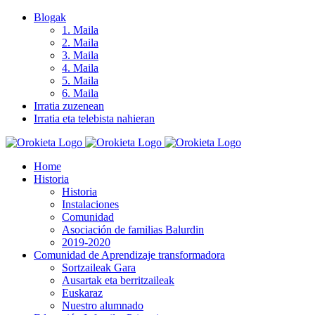
Skip
Blogak
to
1. Maila
content
2. Maila
3. Maila
4. Maila
5. Maila
6. Maila
Irratia zuzenean
Irratia eta telebista nahieran
Home
Historia
Historia
Instalaciones
Comunidad
Asociación de familias Balurdin
2019-2020
Comunidad de Aprendizaje transformadora
Sortzaileak Gara
Ausartak eta berritzaileak
Euskaraz
Nuestro alumnado