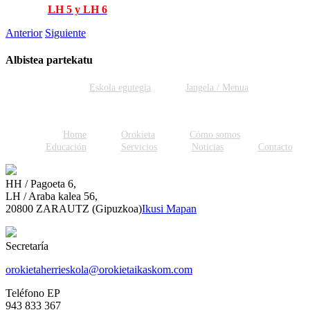
LH 5 y LH 6
Anterior
Siguiente
Albistea partekatu
Facebook
Twitter
WhatsApp
Email
Eskola egutegia
Jangela / Menua
Home
Orokieta
Cómo somos
Educación
Servicios
Noticias
Contacto
HH / Pagoeta 6,
LH / Araba kalea 56,
20800 ZARAUTZ (Gipuzkoa)
Ikusi Mapan
Secretaría
orokietaherrieskola@orokietaikaskom.com
Teléfono EP
943 833 367