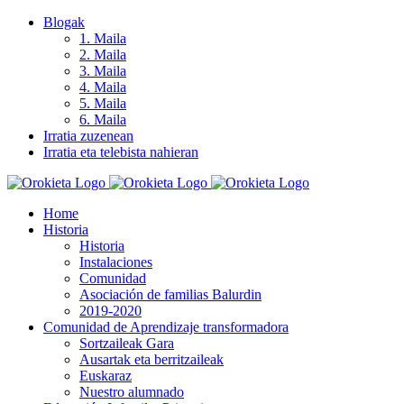
Skip
Blogak
to
1. Maila
content
2. Maila
3. Maila
4. Maila
5. Maila
6. Maila
Irratia zuzenean
Irratia eta telebista nahieran
Home
Historia
Historia
Instalaciones
Comunidad
Asociación de familias Balurdin
2019-2020
Comunidad de Aprendizaje transformadora
Sortzaileak Gara
Ausartak eta berritzaileak
Euskaraz
Nuestro alumnado