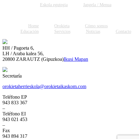
Facebook
Twitter
WhatsApp
Email
Eskola egutegia
Jangela / Menua
Home
Orokieta
Cómo somos
Educación
Servicios
Noticias
Contacto
HH / Pagoeta 6,
LH / Araba kalea 56,
20800 ZARAUTZ (Gipuzkoa)
Ikusi Mapan
Secretaría
orokietaherrieskola@orokietaikaskom.com
Teléfono EP
943 833 367
–
Teléfono EI
943 021 453
–
Fax
943 894 317