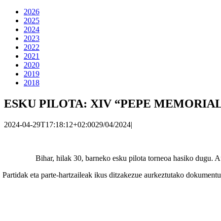
2026
2025
2024
2023
2022
2021
2020
2019
2018
ESKU PILOTA: XIV “PEPE MEMORIA
2024-04-29T17:18:12+02:00
29/04/2024
|
Bihar, hilak 30, barneko esku pilota torneoa hasiko dugu.
Partidak eta parte-hartzaileak ikus ditzakezue aurkeztutako dokumentue