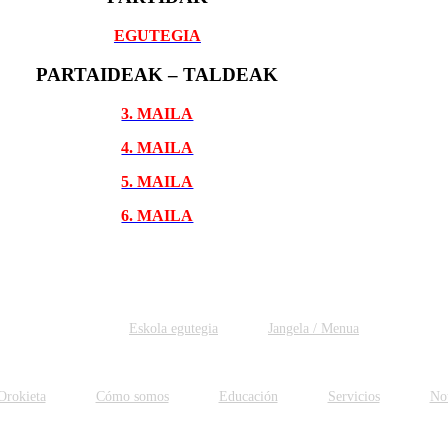
EGUTEGIA
PARTAIDEAK – TALDEAK
3. MAILA
4. MAILA
5. MAILA
6. MAILA
Eskola egutegia
Jangela / Menua
Orokieta
Cómo somos
Educación
Servicios
Not