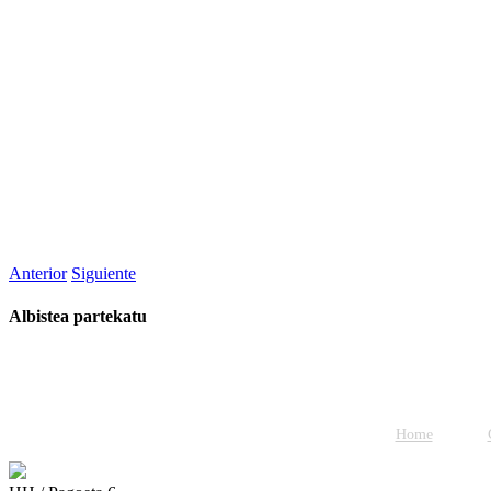
Anterior
Siguiente
Albistea partekatu
Facebook
Twitter
WhatsApp
Email
Home