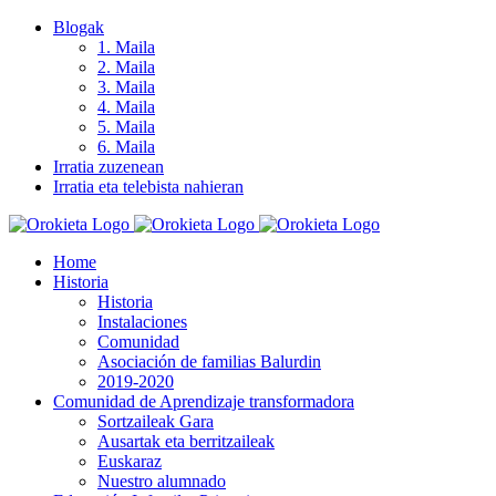
Skip
Blogak
to
1. Maila
content
2. Maila
3. Maila
4. Maila
5. Maila
6. Maila
Irratia zuzenean
Irratia eta telebista nahieran
Home
Historia
Historia
Instalaciones
Comunidad
Asociación de familias Balurdin
2019-2020
Comunidad de Aprendizaje transformadora
Sortzaileak Gara
Ausartak eta berritzaileak
Euskaraz
Nuestro alumnado