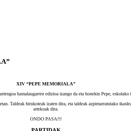
LA”
XIV “PEPE MEMORIALA”
 Aurtengoa hamalaugarren edizioa izango da eta honekin Pepe, eskolako
tan. Taldeak hirukoteak izaten dira, eta taldeak azpimarratutako ikaslea
artekoak dira.
ONDO PASA!!!
PARTIDAK