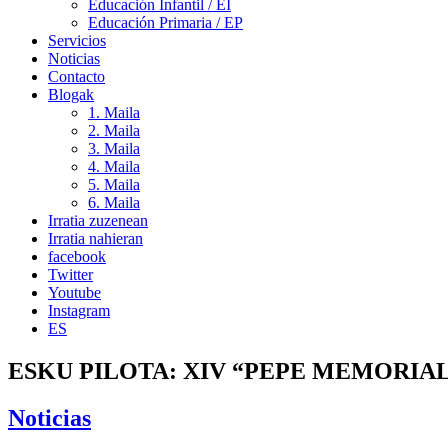
Educación Infantil / EI
Educación Primaria / EP
Servicios
Noticias
Contacto
Blogak
1. Maila
2. Maila
3. Maila
4. Maila
5. Maila
6. Maila
Irratia zuzenean
Irratia nahieran
facebook
Twitter
Youtube
Instagram
ES
ESKU PILOTA: XIV “PEPE MEMORIA
Noticias