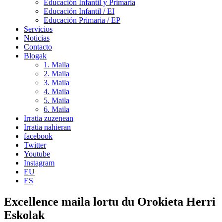
Educación Infantil y Primaria
Educación Infantil / EI
Educación Primaria / EP
Servicios
Noticias
Contacto
Blogak
1. Maila
2. Maila
3. Maila
4. Maila
5. Maila
6. Maila
Irratia zuzenean
Irratia nahieran
facebook
Twitter
Youtube
Instagram
EU
ES
Excellence maila lortu du Orokieta Herri
Eskolak