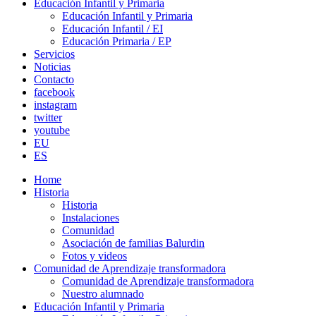
Educación Infantil y Primaria
Educación Infantil y Primaria
Educación Infantil / EI
Educación Primaria / EP
Servicios
Noticias
Contacto
facebook
instagram
twitter
youtube
EU
ES
Home
Historia
Historia
Instalaciones
Comunidad
Asociación de familias Balurdin
Fotos y videos
Comunidad de Aprendizaje transformadora
Comunidad de Aprendizaje transformadora
Nuestro alumnado
Educación Infantil y Primaria