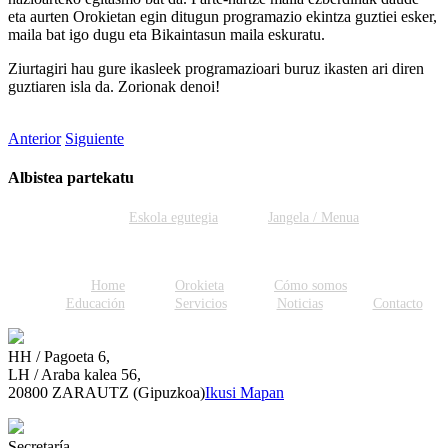
eta aurten Orokietan egin ditugun programazio ekintza guztiei esker,
maila bat igo dugu eta Bikaintasun maila eskuratu.
Ziurtagiri hau gure ikasleek programazioari buruz ikasten ari diren
guztiaren isla da. Zorionak denoi!
Anterior
Siguiente
Albistea partekatu
Facebook
Twitter
WhatsApp
Email
Eskola egutegia
Jangela / Menua
Home
Orokieta
Cómo somos
Educación
Servicios
Noticias
Contacto
HH / Pagoeta 6,
LH / Araba kalea 56,
20800 ZARAUTZ (Gipuzkoa)
Ikusi Mapan
Secretaría