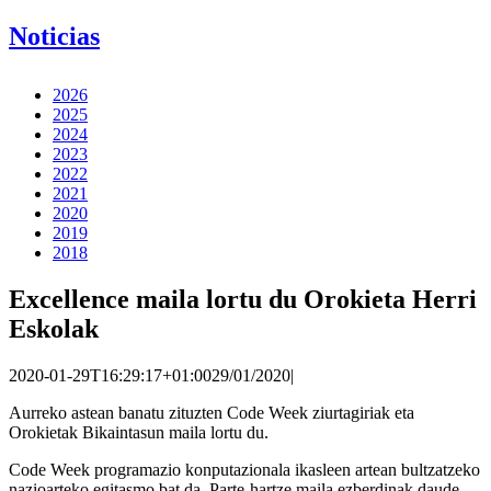
Noticias
2026
2025
2024
2023
2022
2021
2020
2019
2018
Excellence maila lortu du Orokieta Herri
Eskolak
2020-01-29T16:29:17+01:00
29/01/2020
|
Aurreko astean banatu zituzten Code Week ziurtagiriak eta
Orokietak Bikaintasun maila lortu du.
Code Week programazio konputazionala ikasleen artean bultzatzeko
nazioarteko egitasmo bat da. Parte-hartze maila ezberdinak daude