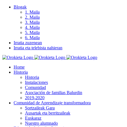
Skip
Blogak
to
1. Maila
content
2. Maila
3. Maila
4. Maila
5. Maila
6. Maila
Irratia zuzenean
Irratia eta telebista nahieran
Home
Historia
Historia
Instalaciones
Comunidad
Asociación de familias Balurdin
2019-2020
Comunidad de Aprendizaje transformadora
Sortzaileak Gara
Ausartak eta berritzaileak
Euskaraz
Nuestro alumnado