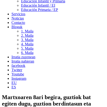
Educación Infantil y Primaria
Educación Infantil / EI
Educación Primaria / EP
Servicios
Noticias
Contacto
Blogak
1. Maila
2. Maila
3. Maila
4. Maila
5. Maila
6. Maila
Irratia zuzenean
Irratia nahieran
facebook
Twitter
Youtube
Instagram
EU
ES
Martxoaren 8ari begira, guztiok bat
egiten dugu, guztion berdintasun eta