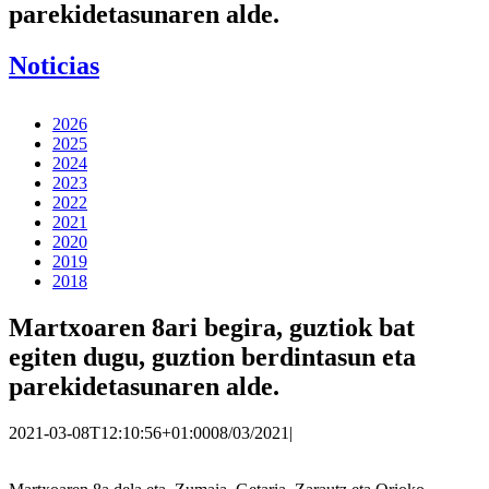
parekidetasunaren alde.
Noticias
2026
2025
2024
2023
2022
2021
2020
2019
2018
Martxoaren 8ari begira, guztiok bat
egiten dugu, guztion berdintasun eta
parekidetasunaren alde.
2021-03-08T12:10:56+01:00
08/03/2021
|