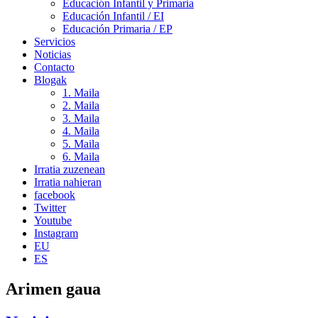
Educación Infantil y Primaria
Educación Infantil / EI
Educación Primaria / EP
Servicios
Noticias
Contacto
Blogak
1. Maila
2. Maila
3. Maila
4. Maila
5. Maila
6. Maila
Irratia zuzenean
Irratia nahieran
facebook
Twitter
Youtube
Instagram
EU
ES
Arimen gaua