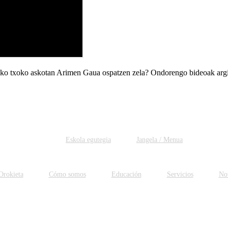
riko txoko askotan Arimen Gaua ospatzen zela? Ondorengo bideoak argi
Eskola egutegia
Jangela / Menua
Orokieta
Cómo somos
Educación
Servicios
Not