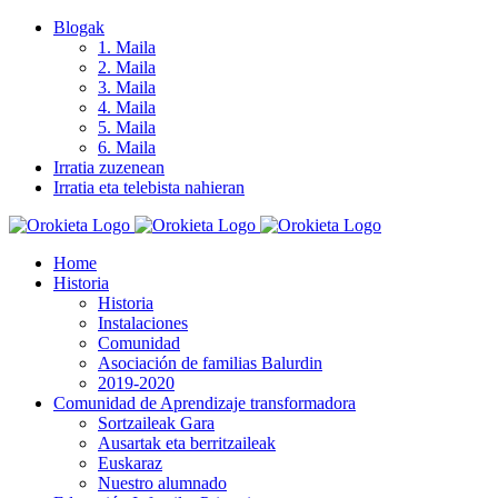
Skip
Blogak
to
1. Maila
content
2. Maila
3. Maila
4. Maila
5. Maila
6. Maila
Irratia zuzenean
Irratia eta telebista nahieran
Home
Historia
Historia
Instalaciones
Comunidad
Asociación de familias Balurdin
2019-2020
Comunidad de Aprendizaje transformadora
Sortzaileak Gara
Ausartak eta berritzaileak
Euskaraz
Nuestro alumnado