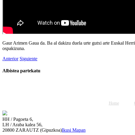
Gaur Arimen Gaua da. Ba al dakizu duela urte gutxi arte Euskal Her
ospakizuna.
Anterior
Siguiente
Albistea partekatu
Facebook
Twitter
WhatsApp
Email
Home
HH / Pagoeta 6,
LH / Araba kalea 56,
20800 ZARAUTZ (Gipuzkoa)
Ikusi Mapan