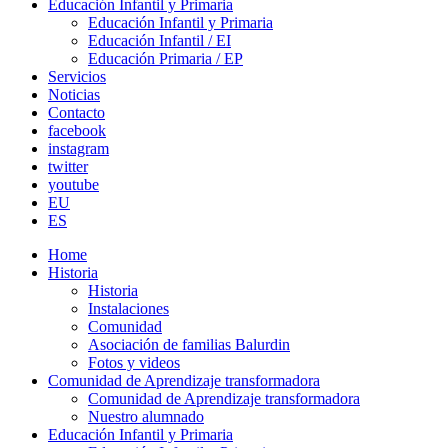
Educación Infantil y Primaria
Educación Infantil y Primaria
Educación Infantil / EI
Educación Primaria / EP
Servicios
Noticias
Contacto
facebook
instagram
twitter
youtube
EU
ES
Home
Historia
Historia
Instalaciones
Comunidad
Asociación de familias Balurdin
Fotos y videos
Comunidad de Aprendizaje transformadora
Comunidad de Aprendizaje transformadora
Nuestro alumnado
Educación Infantil y Primaria