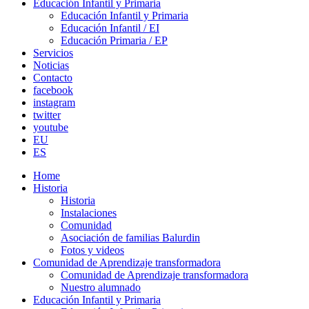
Educación Infantil y Primaria
Educación Infantil y Primaria
Educación Infantil / EI
Educación Primaria / EP
Servicios
Noticias
Contacto
facebook
instagram
twitter
youtube
EU
ES
Home
Historia
Historia
Instalaciones
Comunidad
Asociación de familias Balurdin
Fotos y videos
Comunidad de Aprendizaje transformadora
Comunidad de Aprendizaje transformadora
Nuestro alumnado
Educación Infantil y Primaria