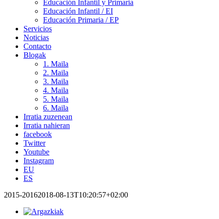
Educación Infantil y Primaria
Educación Infantil / EI
Educación Primaria / EP
Servicios
Noticias
Contacto
Blogak
1. Maila
2. Maila
3. Maila
4. Maila
5. Maila
6. Maila
Irratia zuzenean
Irratia nahieran
facebook
Twitter
Youtube
Instagram
EU
ES
2015-2016
2018-08-13T10:20:57+02:00