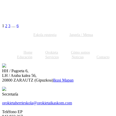
1
2
3
…
6
Eskola egutegia
Jangela / Menua
Home
Orokieta
Cómo somos
Educación
Servicios
Noticias
Contacto
HH / Pagoeta 6,
LH / Araba kalea 56,
20800 ZARAUTZ (Gipuzkoa)
Ikusi Mapan
Secretaría
orokietaherrieskola@orokietaikaskom.com
Teléfono EP