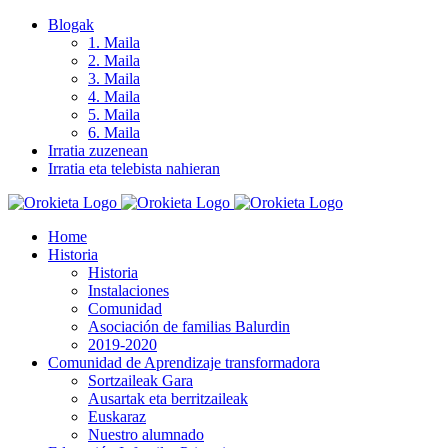
Skip
Blogak
to
1. Maila
content
2. Maila
3. Maila
4. Maila
5. Maila
6. Maila
Irratia zuzenean
Irratia eta telebista nahieran
Home
Historia
Historia
Instalaciones
Comunidad
Asociación de familias Balurdin
2019-2020
Comunidad de Aprendizaje transformadora
Sortzaileak Gara
Ausartak eta berritzaileak
Euskaraz
Nuestro alumnado