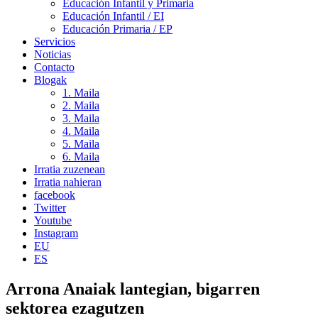
Educación Infantil y Primaria
Educación Infantil / EI
Educación Primaria / EP
Servicios
Noticias
Contacto
Blogak
1. Maila
2. Maila
3. Maila
4. Maila
5. Maila
6. Maila
Irratia zuzenean
Irratia nahieran
facebook
Twitter
Youtube
Instagram
EU
ES
Arrona Anaiak lantegian, bigarren
sektorea ezagutzen