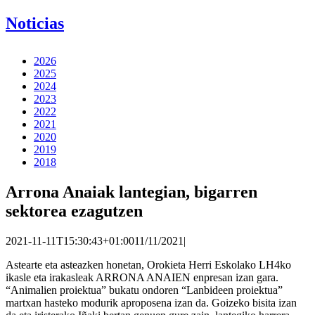
Noticias
2026
2025
2024
2023
2022
2021
2020
2019
2018
Arrona Anaiak lantegian, bigarren
sektorea ezagutzen
2021-11-11T15:30:43+01:00
11/11/2021
|
Astearte eta asteazken honetan, Orokieta Herri Eskolako LH4ko
ikasle eta irakasleak ARRONA ANAIEN enpresan izan gara.
“Animalien proiektua” bukatu ondoren “Lanbideen proiektua”
martxan hasteko modurik aproposena izan da. Goizeko bisita izan