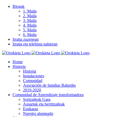
Skip
Blogak
to
1. Maila
content
2. Maila
3. Maila
4. Maila
5. Maila
6. Maila
Irratia zuzenean
Irratia eta telebista nahieran
Home
Historia
Historia
Instalaciones
Comunidad
Asociación de familias Balurdin
2019-2020
Comunidad de Aprendizaje transformadora
Sortzaileak Gara
Ausartak eta berritzaileak
Euskaraz
Nuestro alumnado