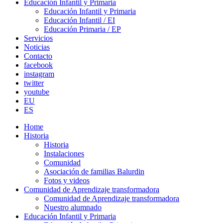
Educación Infantil y Primaria
Educación Infantil y Primaria
Educación Infantil / EI
Educación Primaria / EP
Servicios
Noticias
Contacto
facebook
instagram
twitter
youtube
EU
ES
Home
Historia
Historia
Instalaciones
Comunidad
Asociación de familias Balurdin
Fotos y videos
Comunidad de Aprendizaje transformadora
Comunidad de Aprendizaje transformadora
Nuestro alumnado
Educación Infantil y Primaria