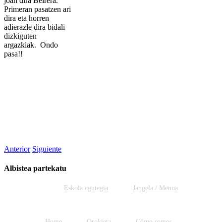
joan dira Beirera.
Primeran pasatzen ari
dira eta horren
adierazle dira bidali
dizkiguten
argazkiak. Ondo
pasa!!
Anterior
Siguiente
Albistea partekatu
Facebook
Twitter
WhatsApp
Email
Eskola egutegia
Jangela / Menua
Home
Orokieta
Cómo somos