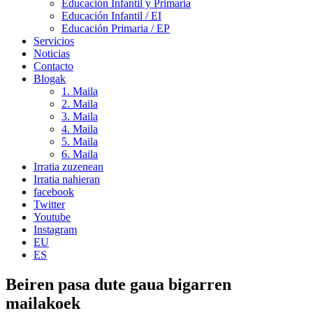
Educación Infantil y Primaria
Educación Infantil / EI
Educación Primaria / EP
Servicios
Noticias
Contacto
Blogak
1. Maila
2. Maila
3. Maila
4. Maila
5. Maila
6. Maila
Irratia zuzenean
Irratia nahieran
facebook
Twitter
Youtube
Instagram
EU
ES
Beiren pasa dute gaua bigarren
mailakoek