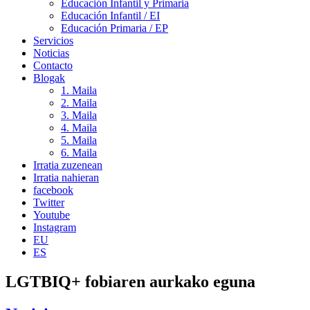
Educación Infantil y Primaria
Educación Infantil / EI
Educación Primaria / EP
Servicios
Noticias
Contacto
Blogak
1. Maila
2. Maila
3. Maila
4. Maila
5. Maila
6. Maila
Irratia zuzenean
Irratia nahieran
facebook
Twitter
Youtube
Instagram
EU
ES
LGTBIQ+ fobiaren aurkako eguna