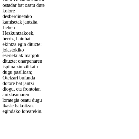
ostadar bat osatu dute
kolore
desberdinetako
kamisetak jantzita.
Lehen
Hezkuntzakoek,
berriz, hainbat
ekintza egin dituzte:
jolastokiko
eserlekuak margotu
dituzte; onarpenaren
ispilua zintzilikatu
dugu pasilloan;
Oteizari bufanda
dotore bat jantzi
diogu, eta frontoian
aniztasunaren
lorategia osatu dugu
ikasle bakoitzak
egindako lorearekin.