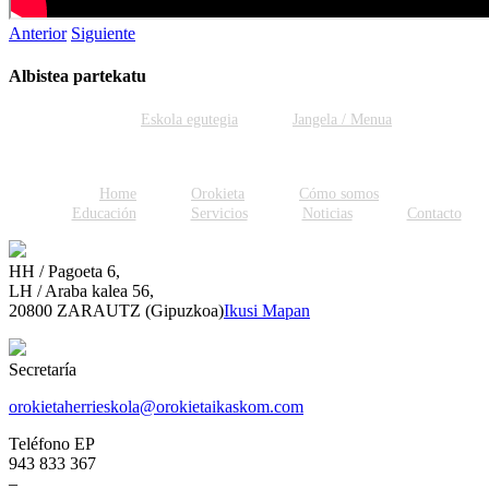
Anterior
Siguiente
Albistea partekatu
Facebook
Twitter
WhatsApp
Email
Eskola egutegia
Jangela / Menua
Home
Orokieta
Cómo somos
Educación
Servicios
Noticias
Contacto
HH / Pagoeta 6,
LH / Araba kalea 56,
20800 ZARAUTZ (Gipuzkoa)
Ikusi Mapan
Secretaría
orokietaherrieskola@orokietaikaskom.com
Teléfono EP
943 833 367
–