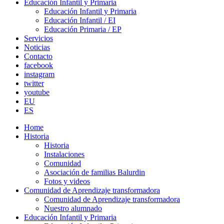
Educación Infantil y Primaria
Educación Infantil y Primaria
Educación Infantil / EI
Educación Primaria / EP
Servicios
Noticias
Contacto
facebook
instagram
twitter
youtube
EU
ES
Home
Historia
Historia
Instalaciones
Comunidad
Asociación de familias Balurdin
Fotos y videos
Comunidad de Aprendizaje transformadora
Comunidad de Aprendizaje transformadora
Nuestro alumnado
Educación Infantil y Primaria