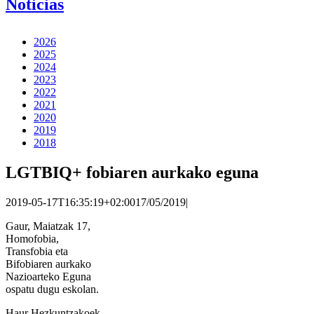
Noticias
2026
2025
2024
2023
2022
2021
2020
2019
2018
LGTBIQ+ fobiaren aurkako eguna
2019-05-17T16:35:19+02:00
17/05/2019
|
Gaur, Maiatzak 17,
Homofobia,
Transfobia eta
Bifobiaren aurkako
Nazioarteko Eguna
ospatu dugu eskolan.
Haur Hezkuntzakoek