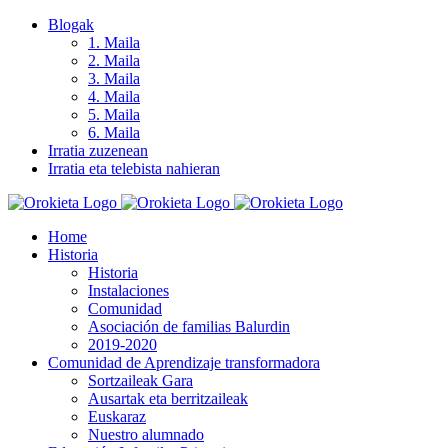
Skip
Blogak
to
1. Maila
content
2. Maila
3. Maila
4. Maila
5. Maila
6. Maila
Irratia zuzenean
Irratia eta telebista nahieran
Home
Historia
Historia
Instalaciones
Comunidad
Asociación de familias Balurdin
2019-2020
Comunidad de Aprendizaje transformadora
Sortzaileak Gara
Ausartak eta berritzaileak
Euskaraz
Nuestro alumnado