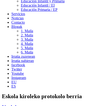
Educación Infantil y Primaria
Educación Infantil / EI
Educación Primaria / EP
Servicios
Noticias
Contacto
Blogak
1. Maila
2. Maila
3. Maila
4. Maila
5. Maila
6. Maila
Irratia zuzenean
Irratia nahieran
facebook
Twitter
Youtube
Instagram
EU
ES
Eskola kiroleko protokolo berria