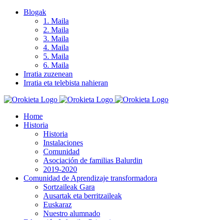
Skip
Blogak
to
1. Maila
content
2. Maila
3. Maila
4. Maila
5. Maila
6. Maila
Irratia zuzenean
Irratia eta telebista nahieran
Home
Historia
Historia
Instalaciones
Comunidad
Asociación de familias Balurdin
2019-2020
Comunidad de Aprendizaje transformadora
Sortzaileak Gara
Ausartak eta berritzaileak
Euskaraz
Nuestro alumnado