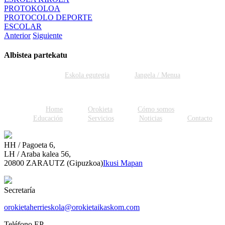
PROTOKOLOA
PROTOCOLO DEPORTE
ESCOLAR
Anterior
Siguiente
Albistea partekatu
Facebook
Twitter
WhatsApp
Email
Eskola egutegia
Jangela / Menua
Home
Orokieta
Cómo somos
Educación
Servicios
Noticias
Contacto
HH / Pagoeta 6,
LH / Araba kalea 56,
20800 ZARAUTZ (Gipuzkoa)
Ikusi Mapan
Secretaría
orokietaherrieskola@orokietaikaskom.com
Teléfono EP