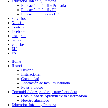
Educación Infantil y Primaria
Educación Infantil y Primaria
Educación Infantil / EI
Educación Primaria / EP
Servicios
Noticias
Contacto
facebook
instagram
twitter
youtube
EU
ES
Home
Historia
Historia
Instalaciones
Comunidad
Asociación de familias Balurdin
Fotos y videos
Comunidad de Aprendizaje transformadora
Comunidad de Aprendizaje transformadora
Nuestro alumnado
Educación Infantil y Primaria