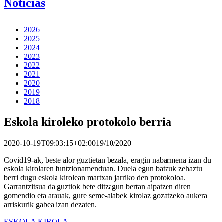
Noticias
2026
2025
2024
2023
2022
2021
2020
2019
2018
Eskola kiroleko protokolo berria
2020-10-19T09:03:15+02:00
19/10/2020
|
Covid19-ak, beste alor guztietan bezala, eragin nabarmena izan du
eskola kirolaren funtzionamenduan. Duela egun batzuk zehaztu
berri dugu eskola kirolean martxan jarriko den protokoloa.
Garrantzitsua da guztiok bete ditzagun bertan aipatzen diren
gomendio eta arauak, gure seme-alabek kirolaz gozatzeko aukera
arriskurik gabea izan dezaten.
ESKOLA KIROLA