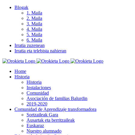
Skip
Blogak
to
1. Maila
content
2. Maila
3. Maila
4. Maila
5. Maila
6. Maila
Irratia zuzenean
Irratia eta telebista nahieran
Home
Historia
Historia
Instalaciones
Comunidad
Asociación de familias Balurdin
2019-2020
Comunidad de Aprendizaje transformadora
Sortzaileak Gara
Ausartak eta berritzaileak
Euskaraz
Nuestro alumnado