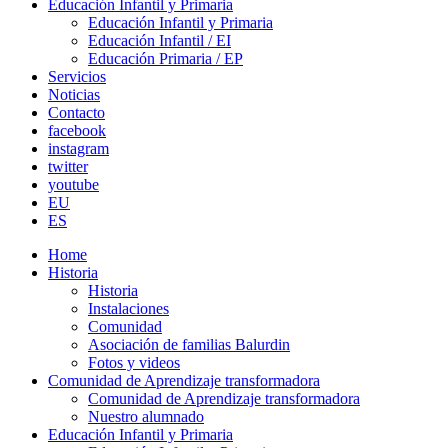
Educación Infantil y Primaria
Educación Infantil y Primaria
Educación Infantil / EI
Educación Primaria / EP
Servicios
Noticias
Contacto
facebook
instagram
twitter
youtube
EU
ES
Home
Historia
Historia
Instalaciones
Comunidad
Asociación de familias Balurdin
Fotos y videos
Comunidad de Aprendizaje transformadora
Comunidad de Aprendizaje transformadora
Nuestro alumnado
Educación Infantil y Primaria