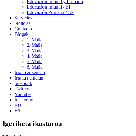
Educación Infantil y Primaria
Educación Infantil / EI
Educación Primaria / EP
Servicios
Noticias
Contacto
Blogak
1. Maila
2. Maila
3. Maila
4. Maila
5. Maila
6. Maila
Irratia zuzenean
Irratia nahieran
facebook
Twitter
Youtube
Instagram
EU
ES
Igeriketa ikastaroa