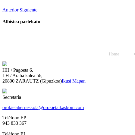
Anterior
Siguiente
Albistea partekatu
Facebook
Twitter
WhatsApp
Email
Home
HH / Pagoeta 6,
LH / Araba kalea 56,
20800 ZARAUTZ (Gipuzkoa)
Ikusi Mapan
Secretaría
orokietaherrieskola@orokietaikaskom.com
Teléfono EP
943 833 367
–
Teléfono EI