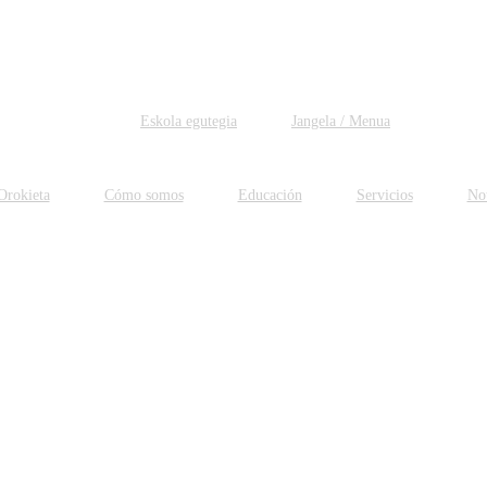
Eskola egutegia
Jangela / Menua
Orokieta
Cómo somos
Educación
Servicios
Not