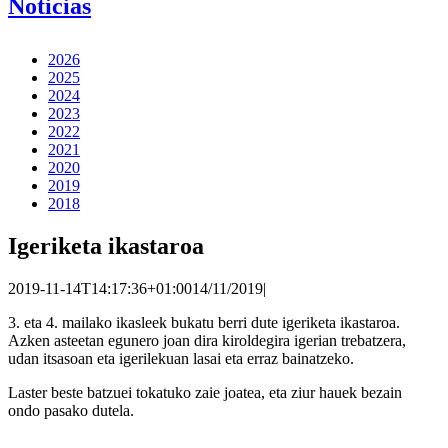
Noticias
2026
2025
2024
2023
2022
2021
2020
2019
2018
Igeriketa ikastaroa
2019-11-14T14:17:36+01:00
14/11/2019
|
3. eta 4. mailako ikasleek bukatu berri dute igeriketa ikastaroa.
Azken asteetan egunero joan dira kiroldegira igerian trebatzera,
udan itsasoan eta igerilekuan lasai eta erraz bainatzeko.
Laster beste batzuei tokatuko zaie joatea, eta ziur hauek bezain
ondo pasako dutela.