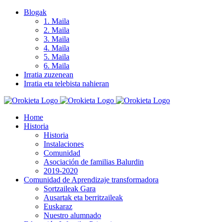
Skip
Blogak
to
1. Maila
content
2. Maila
3. Maila
4. Maila
5. Maila
6. Maila
Irratia zuzenean
Irratia eta telebista nahieran
Home
Historia
Historia
Instalaciones
Comunidad
Asociación de familias Balurdin
2019-2020
Comunidad de Aprendizaje transformadora
Sortzaileak Gara
Ausartak eta berritzaileak
Euskaraz
Nuestro alumnado