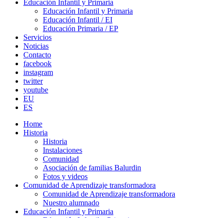
Educación Infantil y Primaria
Educación Infantil y Primaria
Educación Infantil / EI
Educación Primaria / EP
Servicios
Noticias
Contacto
facebook
instagram
twitter
youtube
EU
ES
Home
Historia
Historia
Instalaciones
Comunidad
Asociación de familias Balurdin
Fotos y videos
Comunidad de Aprendizaje transformadora
Comunidad de Aprendizaje transformadora
Nuestro alumnado
Educación Infantil y Primaria