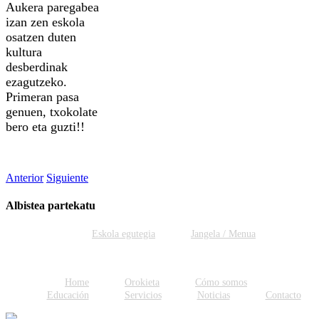
Aukera paregabea
izan zen eskola
osatzen duten
kultura
desberdinak
ezagutzeko.
Primeran pasa
genuen, txokolate
bero eta guzti!!
Anterior
Siguiente
Albistea partekatu
Facebook
Twitter
WhatsApp
Email
Eskola egutegia
Jangela / Menua
Home
Orokieta
Cómo somos
Educación
Servicios
Noticias
Contacto