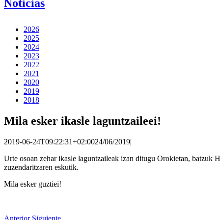
Noticias
2026
2025
2024
2023
2022
2021
2020
2019
2018
Mila esker ikasle laguntzaileei!
2019-06-24T09:22:31+02:00
24/06/2019
|
Urte osoan zehar ikasle laguntzaileak izan ditugu Orokietan, batzuk H
zuzendaritzaren eskutik.
Mila esker guztiei!
Anterior
Siguiente