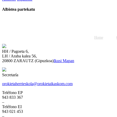
Albistea partekatu
Facebook
Twitter
WhatsApp
Email
Home
HH / Pagoeta 6,
LH / Araba kalea 56,
20800 ZARAUTZ (Gipuzkoa)
Ikusi Mapan
Secretaría
orokietaherrieskola@orokietaikaskom.com
Teléfono EP
943 833 367
–
Teléfono EI
943 021 453
–