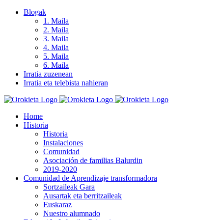
Skip
Blogak
to
1. Maila
content
2. Maila
3. Maila
4. Maila
5. Maila
6. Maila
Irratia zuzenean
Irratia eta telebista nahieran
Home
Historia
Historia
Instalaciones
Comunidad
Asociación de familias Balurdin
2019-2020
Comunidad de Aprendizaje transformadora
Sortzaileak Gara
Ausartak eta berritzaileak
Euskaraz
Nuestro alumnado