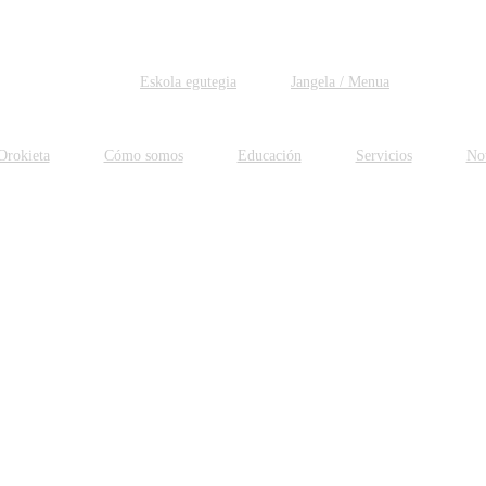
Eskola egutegia
Jangela / Menua
Orokieta
Cómo somos
Educación
Servicios
Not