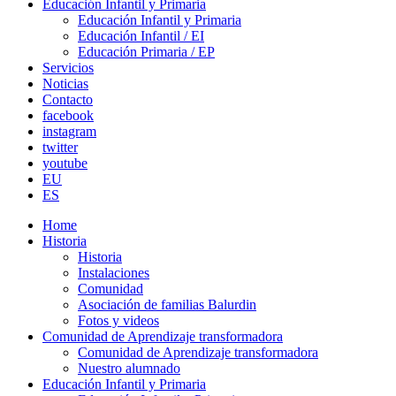
Educación Infantil y Primaria
Educación Infantil y Primaria
Educación Infantil / EI
Educación Primaria / EP
Servicios
Noticias
Contacto
facebook
instagram
twitter
youtube
EU
ES
Home
Historia
Historia
Instalaciones
Comunidad
Asociación de familias Balurdin
Fotos y videos
Comunidad de Aprendizaje transformadora
Comunidad de Aprendizaje transformadora
Nuestro alumnado
Educación Infantil y Primaria