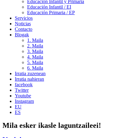
Educación Infantil y Primaria
Educación Infantil / EI
Educación Primaria / EP
Servicios
Noticias
Contacto
Blogak
1. Maila
2. Maila
3. Maila
4. Maila
5. Maila
6. Maila
Irratia zuzenean
Irratia nahieran
facebook
Twitter
Youtube
Instagram
EU
ES
Mila esker ikasle laguntzaileei!