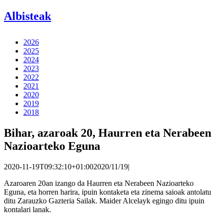
Albisteak
2026
2025
2024
2023
2022
2021
2020
2019
2018
Bihar, azaroak 20, Haurren eta Nerabeen
Nazioarteko Eguna
2020-11-19T09:32:10+01:00
2020/11/19
|
Azaroaren 20an izango da Haurren eta Nerabeen Nazioarteko
Eguna, eta horren harira, ipuin kontaketa eta zinema saioak antolatu
ditu Zarauzko Gazteria Sailak. Maider Alcelayk egingo ditu ipuin
kontalari lanak.