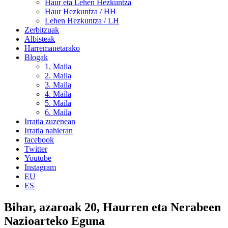
Haur eta Lehen Hezkuntza
Haur Hezkuntza / HH
Lehen Hezkuntza / LH
Zerbitzuak
Albisteak
Harremanetarako
Blogak
1. Maila
2. Maila
3. Maila
4. Maila
5. Maila
6. Maila
Irratia zuzenean
Irratia nahieran
facebook
Twitter
Youtube
Instagram
EU
ES
Bihar, azaroak 20, Haurren eta Nerabeen
Nazioarteko Eguna