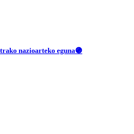
rako nazioarteko eguna🟣