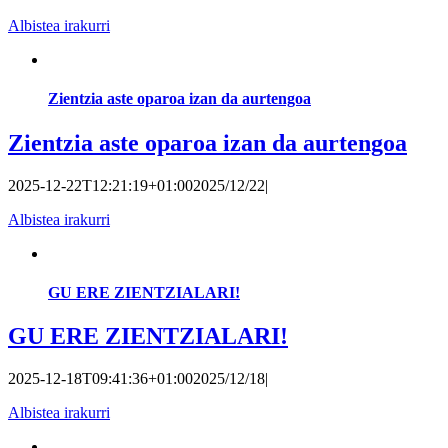
Albistea irakurri
Zientzia aste oparoa izan da aurtengoa
Zientzia aste oparoa izan da aurtengoa
2025-12-22T12:21:19+01:00
2025/12/22
|
Albistea irakurri
GU ERE ZIENTZIALARI!
GU ERE ZIENTZIALARI!
2025-12-18T09:41:36+01:00
2025/12/18
|
Albistea irakurri