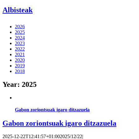
Albisteak
2026
2025
2024
2023
2022
2021
2020
2019
2018
Year:
2025
Gabon zoriontsuak igaro ditzazuela
Gabon zoriontsuak igaro ditzazuela
2025-12-22T12:41:57+01:00
2025/12/22
|