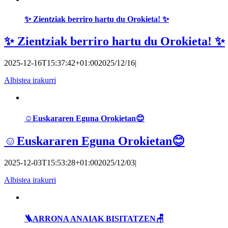
✨ Zientziak berriro hartu du Orokieta! ✨
✨ Zientziak berriro hartu du Orokieta! ✨
2025-12-16T15:37:42+01:00
2025/12/16
|
Albistea irakurri
☺️Euskararen Eguna Orokietan😊
☺️Euskararen Eguna Orokietan😊
2025-12-03T15:53:28+01:00
2025/12/03
|
Albistea irakurri
🪜ARRONA ANAIAK BISITATZEN🪑