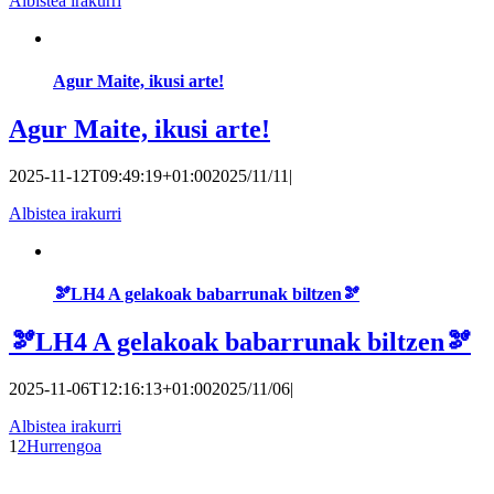
Albistea irakurri
Agur Maite, ikusi arte!
Agur Maite, ikusi arte!
2025-11-12T09:49:19+01:00
2025/11/11
|
Albistea irakurri
🫘LH4 A gelakoak babarrunak biltzen🫘
🫘LH4 A gelakoak babarrunak biltzen🫘
2025-11-06T12:16:13+01:00
2025/11/06
|
Albistea irakurri
1
2
Hurrengoa