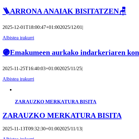
🪜ARRONA ANAIAK BISITATZEN🪑
2025-12-01T18:00:47+01:00
2025/12/01
|
Albistea irakurri
🟣Emakumeen aurkako indarkeriaren kont
2025-11-25T16:40:03+01:00
2025/11/25
|
Albistea irakurri
ZARAUZKO MERKATURA BISITA
ZARAUZKO MERKATURA BISITA
2025-11-13T09:32:30+01:00
2025/11/13
|