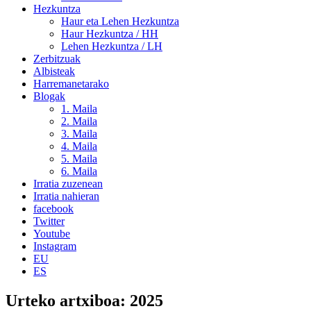
Hezkuntza
Haur eta Lehen Hezkuntza
Haur Hezkuntza / HH
Lehen Hezkuntza / LH
Zerbitzuak
Albisteak
Harremanetarako
Blogak
1. Maila
2. Maila
3. Maila
4. Maila
5. Maila
6. Maila
Irratia zuzenean
Irratia nahieran
facebook
Twitter
Youtube
Instagram
EU
ES
Urteko artxiboa:
2025