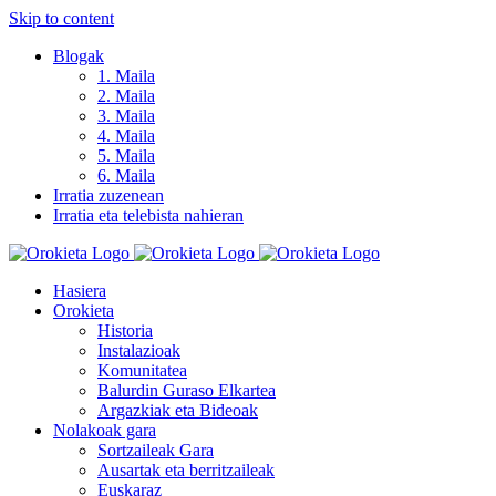
Skip to content
Blogak
1. Maila
2. Maila
3. Maila
4. Maila
5. Maila
6. Maila
Irratia zuzenean
Irratia eta telebista nahieran
Hasiera
Orokieta
Historia
Instalazioak
Komunitatea
Balurdin Guraso Elkartea
Argazkiak eta Bideoak
Nolakoak gara
Sortzaileak Gara
Ausartak eta berritzaileak
Euskaraz