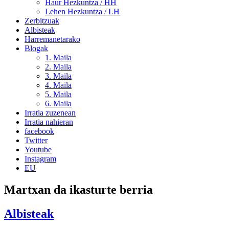
Haur Hezkuntza / HH
Lehen Hezkuntza / LH
Zerbitzuak
Albisteak
Harremanetarako
Blogak
1. Maila
2. Maila
3. Maila
4. Maila
5. Maila
6. Maila
Irratia zuzenean
Irratia nahieran
facebook
Twitter
Youtube
Instagram
EU
Martxan da ikasturte berria
Albisteak