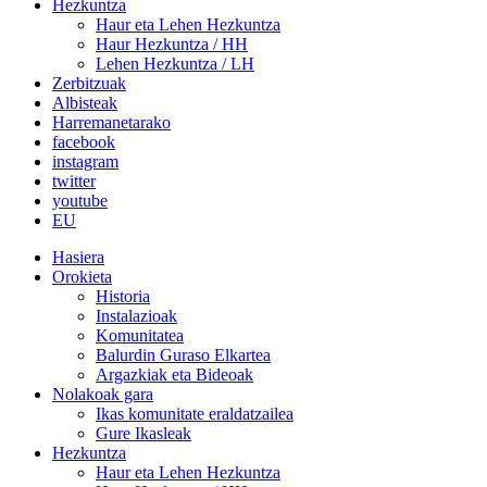
Hezkuntza
Haur eta Lehen Hezkuntza
Haur Hezkuntza / HH
Lehen Hezkuntza / LH
Zerbitzuak
Albisteak
Harremanetarako
facebook
instagram
twitter
youtube
EU
Hasiera
Orokieta
Historia
Instalazioak
Komunitatea
Balurdin Guraso Elkartea
Argazkiak eta Bideoak
Nolakoak gara
Ikas komunitate eraldatzailea
Gure Ikasleak
Hezkuntza
Haur eta Lehen Hezkuntza