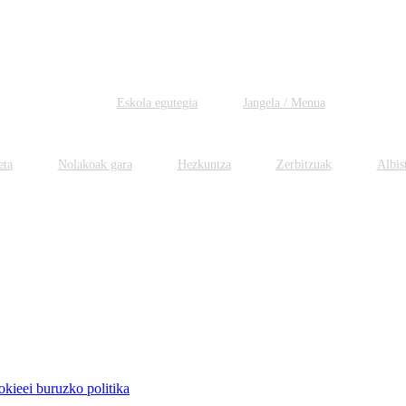
Eskola egutegia
Jangela / Menua
eta
Nolakoak gara
Hezkuntza
Zerbitzuak
Albis
kieei buruzko politika