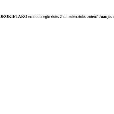
OROKIETAKO
erraldoia egin dute. Zein aukeratuko zuten?
Juanjo,
n