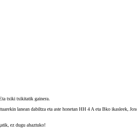
a txiki txikitatik gainera.
lanean dabiltza eta aste honetan HH 4 A eta Bko ikasleek, Joxepor
gatik, ez dugu ahaztuko!