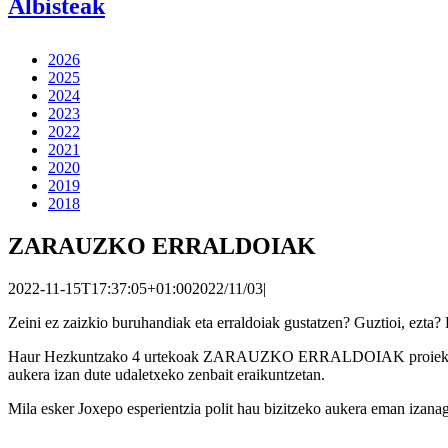
Albisteak
2026
2025
2024
2023
2022
2021
2020
2019
2018
ZARAUZKO ERRALDOIAK
2022-11-15T17:37:05+01:00
2022/11/03
|
Zeini ez zaizkio buruhandiak eta erraldoiak gustatzen? Guztioi, ezta? Et
Haur Hezkuntzako 4 urtekoak ZARAUZKO ERRALDOIAK proiektuarekin 
aukera izan dute udaletxeko zenbait eraikuntzetan.
Mila esker Joxepo esperientzia polit hau bizitzeko aukera eman izana