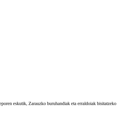
en eskutik, Zarauzko buruhandiak eta erraldoiak bisitatzeko