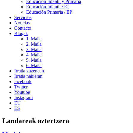
Educación Infantil y Primaria
Educación Infantil / EI
Educación Primaria / EP
Servicios
Noticias
Contacto
Blogak
1. Maila
2. Maila
3. Maila
4. Maila
5. Maila
6. Maila
Irratia zuzenean
Irratia nahieran
facebook
Twitter
Youtube
Instagram
EU
ES
Landareak aztertzera