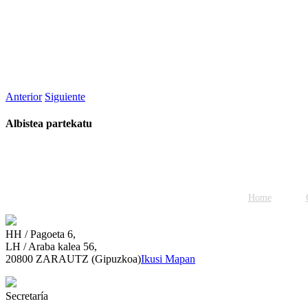
Anterior
Siguiente
Albistea partekatu
Facebook
Twitter
WhatsApp
Email
Home
HH / Pagoeta 6,
LH / Araba kalea 56,
20800 ZARAUTZ (Gipuzkoa)
Ikusi Mapan
Secretaría