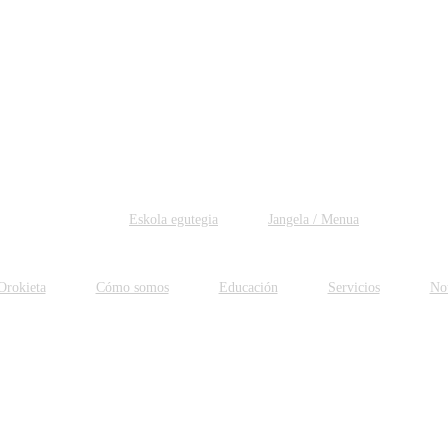
Eskola egutegia
Jangela / Menua
Orokieta
Cómo somos
Educación
Servicios
Not