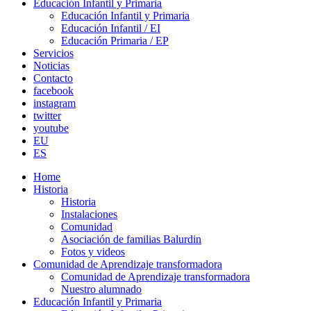
Educación Infantil y Primaria
Educación Infantil y Primaria
Educación Infantil / EI
Educación Primaria / EP
Servicios
Noticias
Contacto
facebook
instagram
twitter
youtube
EU
ES
Home
Historia
Historia
Instalaciones
Comunidad
Asociación de familias Balurdin
Fotos y videos
Comunidad de Aprendizaje transformadora
Comunidad de Aprendizaje transformadora
Nuestro alumnado
Educación Infantil y Primaria