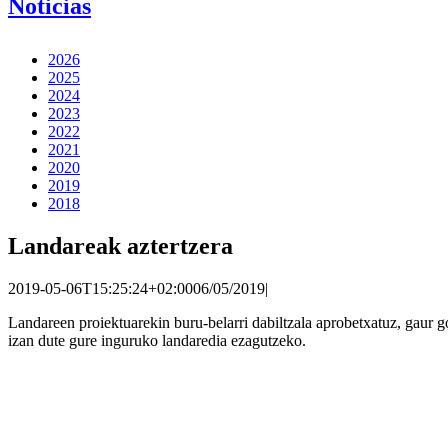
Noticias
2026
2025
2024
2023
2022
2021
2020
2019
2018
Landareak aztertzera
2019-05-06T15:25:24+02:00
06/05/2019
|
Landareen proiektuarekin buru-belarri dabiltzala aprobetxatuz, gaur go
izan dute gure inguruko landaredia ezagutzeko.