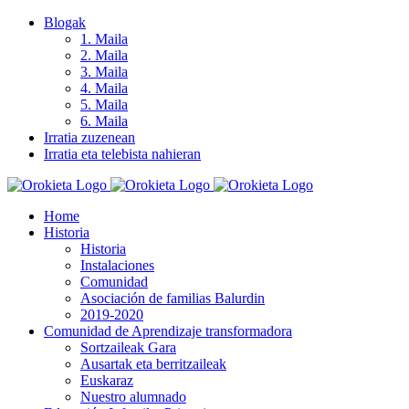
Skip
Blogak
to
1. Maila
content
2. Maila
3. Maila
4. Maila
5. Maila
6. Maila
Irratia zuzenean
Irratia eta telebista nahieran
Home
Historia
Historia
Instalaciones
Comunidad
Asociación de familias Balurdin
2019-2020
Comunidad de Aprendizaje transformadora
Sortzaileak Gara
Ausartak eta berritzaileak
Euskaraz
Nuestro alumnado