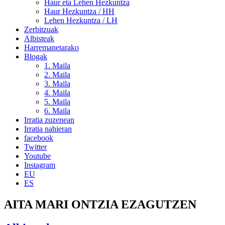
Haur eta Lehen Hezkuntza
Haur Hezkuntza / HH
Lehen Hezkuntza / LH
Zerbitzuak
Albisteak
Harremanetarako
Blogak
1. Maila
2. Maila
3. Maila
4. Maila
5. Maila
6. Maila
Irratia zuzenean
Irratia nahieran
facebook
Twitter
Youtube
Instagram
EU
ES
AITA MARI ONTZIA EZAGUTZEN