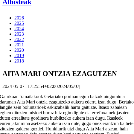
Albisteak
2026
2025
2024
2023
2022
2021
2020
2019
2018
AITA MARI ONTZIA EZAGUTZEN
2024-05-07T17:25:54+02:00
2024/05/07
|
Gaurkoan 5.mailakook Getariako portuan egun batzuk ainguratuta
daraman Aita Mari ontzia ezagutzeko aukera ederra izan dugu. Bertako
langile zein boluntarioek eskuzabalik hartu gaituzte. Itsaso zabalean
egiten dituzten misioei buruz hitz egin digute eta errefuxatuek jasaten
duten errealitate gordinera hurbiltzeko aukera izan dugu. Ikasleek
euren jakinmina asetzeko aukera izan dute, gogo onez erantzun baitiete
zituzten galdera guztiei. Hunkiturik utzi dugu Aita Mari atzean, hain