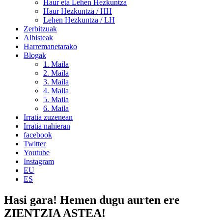
Haur eta Lehen Hezkuntza
Haur Hezkuntza / HH
Lehen Hezkuntza / LH
Zerbitzuak
Albisteak
Harremanetarako
Blogak
1. Maila
2. Maila
3. Maila
4. Maila
5. Maila
6. Maila
Irratia zuzenean
Irratia nahieran
facebook
Twitter
Youtube
Instagram
EU
ES
Hasi gara! Hemen dugu aurten ere
ZIENTZIA ASTEA!