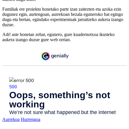
Familiak ere proiektu honetako parte izan zaitezten eta azoka ezin
dugunez egin, aurtengoan, aurrekoan bezala eguneroko bat egingo
dugu eta bertan, egindako esperimentuak jarraitzeko aukera izango
duzue.
Adi! aste honetan zehar, egunero, gure kuadernotxoa ikusteko
aukera izango duzue gure web orrian.
Aurrekoa
Hurrengoa