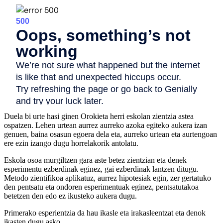
Duela bi urte hasi ginen Orokieta herri eskolan zientzia astea
ospatzen. Lehen urtean aurrez aurreko azoka egiteko aukera izan
genuen, baina osasun egoera dela eta, aurreko urtean eta aurtengoan
ere ezin izango dugu horrelakorik antolatu.
Eskola osoa murgiltzen gara aste betez zientzian eta denek
esperimentu ezberdinak eginez, gai ezberdinak lantzen ditugu.
Metodo zientifikoa aplikatuz, aurrez hipotesiak egin, zer gertatuko
den pentsatu eta ondoren esperimentuak eginez, pentsatutakoa
betetzen den edo ez ikusteko aukera dugu.
Primerako esperientzia da hau ikasle eta irakasleentzat eta denok
ikasten dugu asko.